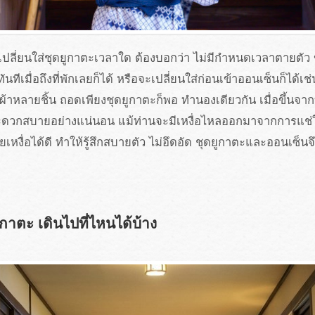
ปลี่ยนใส่ชุดยูกาตะเวลาใด ต้องบอกว่า ไม่มีกำหนดเวลาตายตัว ข
นทีเมื่อถึงที่พักเลยก็ได้ หรือจะเปลี่ยนใส่ก่อนเข้าออนเซ็นก็ได้เ
อผ้าหลายชิ้น ถอดเพียงชุดยูกาตะก็พอ ทำนองเดียวกัน เมื่อขึ้นจา
ละสะดวกสบายอย่างแน่นอน แม้ท่านจะมีเหงื่อไหลออกมาจากการแช่
งื่อได้ดี ทำให้รู้สึกสบายตัว ไม่อึดอัด ชุดยูกาตะและออนเซ็นจึงเป็
าตะ เดินไปที่ไหนได้บ้าง