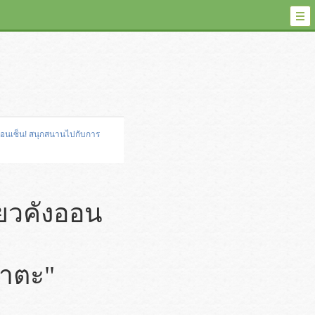
งออนเซ็น! สนุกสนานไปกับการ
ียวคังออน
กาตะ"