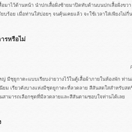
เสื้อมาไว้ด้านหน้า นำปกเสื้อฝั่งซ้ายมาปิดทับด้านบนปกเสื้อฝั่งข
เรียบร้อย เมื่อท่านใส่บ่อยๆ จนคุ้นเคยแล้ว จะใช้เวลาใส่เพียงไม่กี่
ิการหรือไม่
หญ่ มีชุยูกาตะแบบเรียบง่ายวางไว้ในตู้เสื้อผ้าภายในห้องพัก ท่
นียม เรียวคังบางแห่งมีชุดยูกาตะที่ลวดลาย สีสันสดใสสำหรับส
านสามารถเลือกชุดที่มีลวดลายและสีสันตามชอบใจท่านได้เลย
ง