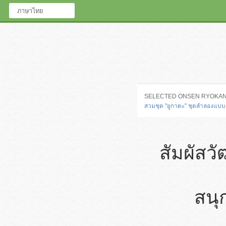
ภาษาไทย
SELECTED ONSEN RYOKA
สวมชุด "ยูกาตะ" ชุดลำลองแบบญ
สัมผัสว
สนุ