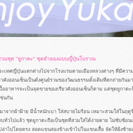
วมชุด "ยูกาตะ" ชุดลำลองแบบญี่ปุ่นโบราณ
ระเทศญี่ปุ่นแตกต่างไปจากโรงแรมตามเมืองหลวงต่างๆ ที่มีความ
วคังออนเซ็นเป็นดั่งศูนย์รวมของวัฒนธรรมดั้งเดิมที่ตกถ่ายกันมาจ
มื้ออาหารจะเป็นจุดขายของเรียวคังออนเซ็นก็ตาม แต่ชุดยูกาตะก็เ
ช่นกัน
ทำมาจากผ้าฝ้าย มีน้ำหนักเบา ใส่สบายไม่ร้อน เหมาะสวมใส่ในฤดูร
บทั่วไปแล้ว ชุดยูกาตะถือเป็นชุดที่สวมใส่ได้ง่ายดาย ไม่ซับซ้อนเ
เปล่าไปโดยตรง สอดแขนสองข้างเข้าไปในแขนเสื้อ จัดให้ฝั่งซ้า